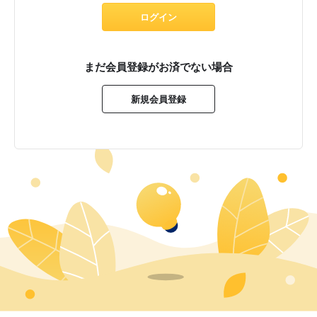
まだ会員登録がお済でない場合
新規会員登録