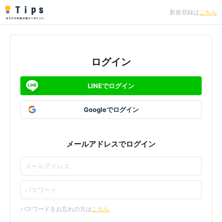
新規登録は
こちら
ログイン
LINEでログイン
Googleでログイン
メールアドレスでログイン
パスワードをお忘れの方は
こちら