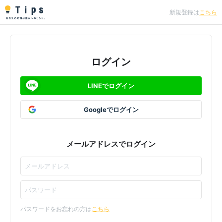
新規登録は
こちら
ログイン
LINEでログイン
Googleでログイン
メールアドレスでログイン
パスワードをお忘れの方は
こちら