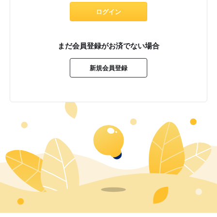
まだ会員登録がお済でない場合
新規会員登録