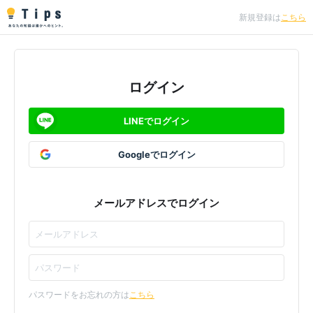
新規登録は
こちら
ログイン
LINEでログイン
Googleでログイン
メールアドレスでログイン
パスワードをお忘れの方は
こちら