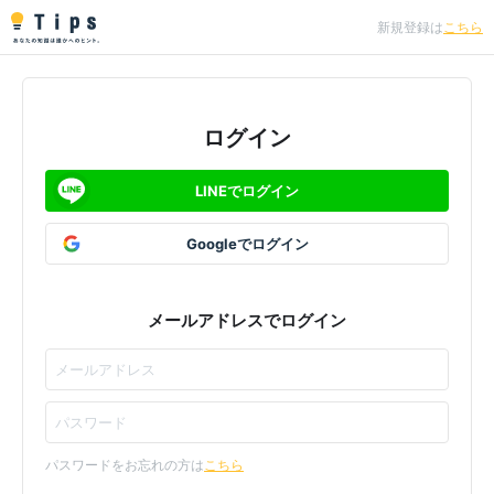
新規登録は
こちら
ログイン
LINEでログイン
Googleでログイン
メールアドレスでログイン
パスワードをお忘れの方は
こちら