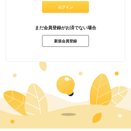
まだ会員登録がお済でない場合
新規会員登録