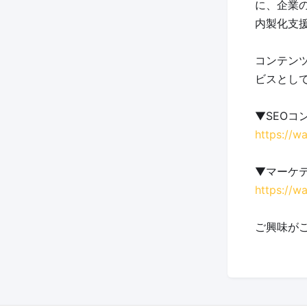
に、企業
内製化支
コンテン
ビスとし
▼SEOコ
https://wa
▼マーケ
https://w
ご興味が