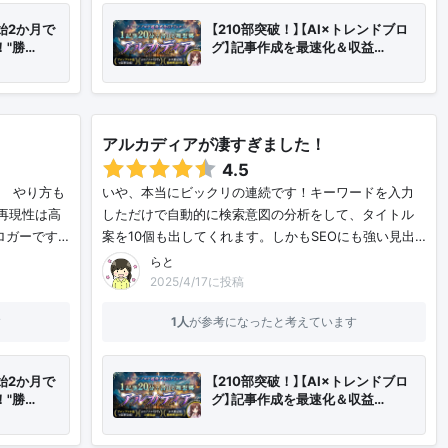
始2か月で
【210部突破！】【AI×トレンドブロ
！"勝…
グ】記事作成を最速化＆収益…
アルカディアが凄すぎました！
4.5
 やり方も
いや、本当にビックリの連続です！キーワードを入力
再現性は高
しただけで自動的に検索意図の分析をして、タイトル
ロガーです…
案を10個も出してくれます。しかもSEOにも強い見出…
らと
2025/4/17に投稿
す
1人
が参考になったと考えています
始2か月で
【210部突破！】【AI×トレンドブロ
！"勝…
グ】記事作成を最速化＆収益…