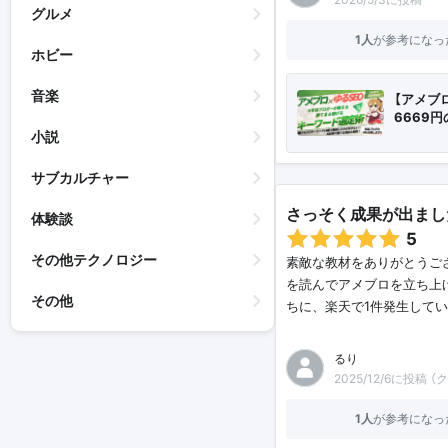
グルメ
1人
が参考になっ
ホビー
音楽
【アメブ
6669
小説
サブカルチャー
さっそく成果が出まし
体験談
5
その他テクノロジー
素敵な教材をありがとうござ
を読んでアメブロを立ち上
その他
ちに、楽天で1件発生してい
るり
2025/12/6に投稿 
1人
が参考になっ