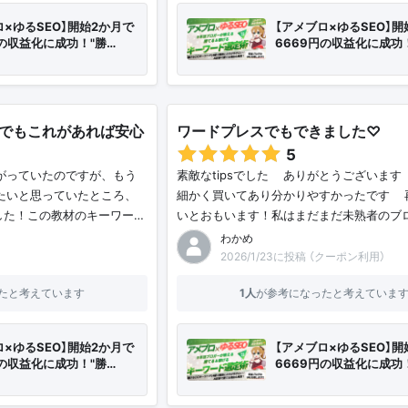
ロ×ゆるSEO】開始2か月で
【アメブロ×ゆるSEO】開
円の収益化に成功！"勝…
6669円の収益化に成功
でもこれがあれば安心
ワードプレスでもできました♡
5
がっていたのですが、もう
素敵なtipsでした💡ありがとうございます
たいと思っていたところ、
細かく買いてあり分かりやすかったです💐
ました！この教材のキーワー…
いとおもいます！私はまだまだ未熟者のブ
わかめ
2026/1/23に投稿 （クーポン利用）
たと考えています
1人
が参考になったと考えていま
ロ×ゆるSEO】開始2か月で
【アメブロ×ゆるSEO】開
円の収益化に成功！"勝…
6669円の収益化に成功