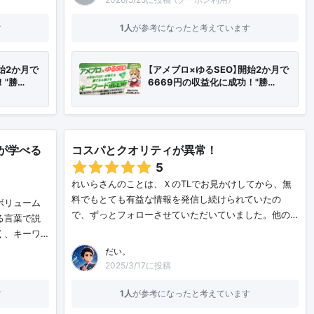
す
1人
が参考になったと考えています
始2か月で
【アメブロ×ゆるSEO】開始2か月で
！"勝…
6669円の収益化に成功！"勝…
が学べる
コスパとクオリティが異常！
5
れいらさんのことは、ＸのTLでお見かけしてから、無
料でもとても有益な情報を発信し続けられていたの
ボリューム
で、ずっとフォローさせていただいていました。他の…
る言葉で説
く、キーワ…
だい。
2025/3/17に投稿
す
1人
が参考になったと考えています