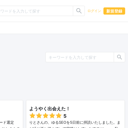
新規登録
ログイン
ようやく出会えた！
5
ード選定
りとさんの、ゆるSEOを5日前に拝読いたしました。ま