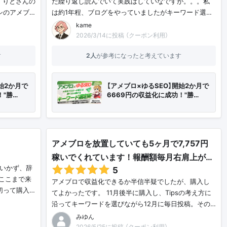
、りとさんの
だ繰り返し読んでいて実践はしていなですが。。。私
シのアメブ…
は約1年程、ブログをやっていましたがキーワード選…
kame
2026/3/14に投稿 （クーポン利用）
す
2人
が参考になったと考えています
始2か月で
【アメブロ×ゆるSEO】開始2か月で
！"勝…
6669円の収益化に成功！"勝…
！
アメブロを放置していても5ヶ月で7,757円
稼いでくれています！報酬額毎月右肩上が…
くいかず、辞
5
ここまで来
アメブロで収益化できるか半信半疑でしたが、購入し
切って購入…
てよかったです。 11月後半に購入し、Tipsの考え方に
沿ってキーワードを選びながら12月に毎日投稿。その…
みゆん
2026/5/25に投稿 （クーポン利用）