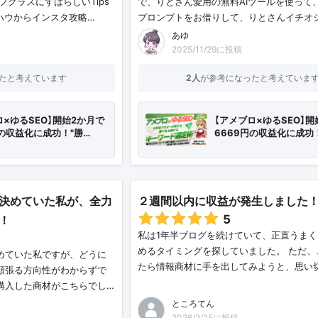
プクラスにすばらしいTips
で、りとさん愛用の無料AIツールを使って
ハウからインスタ攻略…
プロンプトをお借りして、りとさんイチオ
あゆ🐟
2025/11/29に投稿
たと考えています
2人
が参考になったと考えていま
ロ×ゆるSEO】開始2か月で
【アメブロ×ゆるSEO】開
円の収益化に成功！"勝…
6669円の収益化に成功
決めていた私が、全力
２週間以内に収益が発生しました
5
！
私は1年半ブログを続けていて、正直うま
めるタイミングを探していました。 ただ、
めていた私ですが、どうに
たら情報商材に手を出してみようと、思い
頑張る方向性がわからずで
購入した商材がこちらでし…
ところてん
2026/2/25に投稿