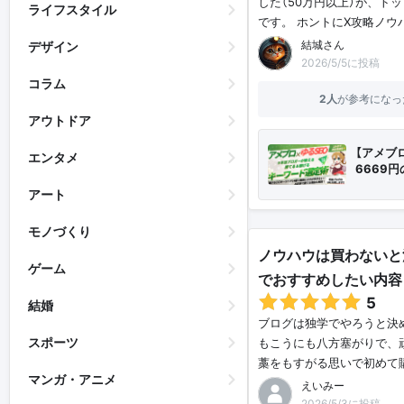
した（50万円以上）が、トッ
ライフスタイル
です。 ホントにX攻略ノウ
結城さん
デザイン
2026/5/5に投稿
コラム
2人
が参考になっ
アウトドア
【アメブ
エンタメ
6669
アート
モノづくり
ノウハウは買わないと
ゲーム
でおすすめしたい内容
5
結婚
ブログは独学でやろうと決
スポーツ
もこうにも八方塞がりで、
藁をもすがる思いで初めて
マンガ・アニメ
えいみー
2026/5/3に投稿