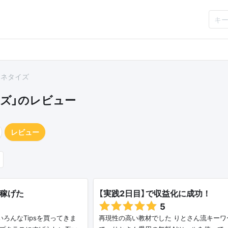
マネタイズ
ズ」のレビュー
レビュー
円稼げた
【実践2日目】で収益化に成功！
5
ろんなTipsを買ってきま
再現性の高い教材でした りとさん流キーワ