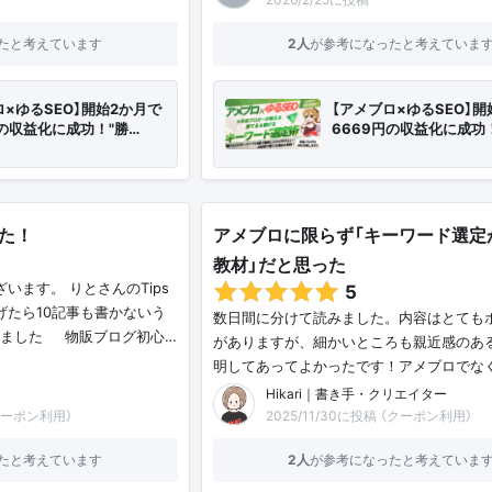
たと考えています
2人
が参考になったと考えていま
ロ×ゆるSEO】開始2か月で
【アメブロ×ゆるSEO】開
円の収益化に成功！"勝…
6669円の収益化に成功
た！
アメブロに限らず「キーワード選定
教材」だと思った
います。 りとさんのTips
5
げたら10記事も書かないう
数日間に分けて読みました。内容はとても
ました😆 物販ブログ初心…
がありますが、細かいところも親近感のあ
明してあってよかったです！アメブロでな
Hikari｜書き手・クリエイター
（クーポン利用）
2025/11/30に投稿 （クーポン利用）
たと考えています
2人
が参考になったと考えていま