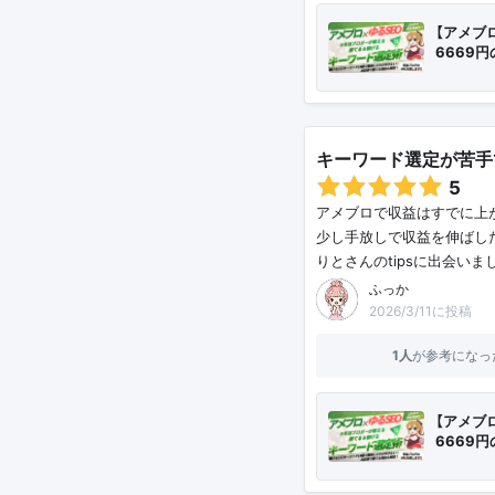
【アメブ
6669
キーワード選定が苦手
5
アメブロで収益はすでに上
少し手放しで収益を伸ばし
りとさんのtipsに出会い
ふっか
2026/3/11に投稿
1人
が参考になっ
【アメブ
6669