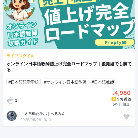
ライフスタイル
オンライン日本語教師値上げ完全ロードマップ｜後発組でも勝て
る！
#日本語語学学校
#オンライン日本語教師
#日本語教師
4,980
¥
1 %獲得
0
(49 円相当)
🤖AI自動化ラボ｜へるみん
2025/05/08 19:13