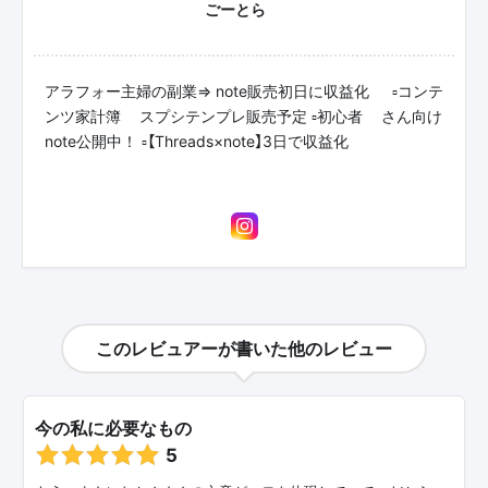
ごーとら🐯
アラフォー主婦の副業⇒ note販売初日に収益化🌟 ▫️コンテ
ンツ家計簿💰スプシテンプレ販売予定 ▫️初心者🔰さん向け
note公開中！ ▫️【Threads×note】3日で収益化
このレビュアーが書いた他のレビュー
今の私に必要なもの
5