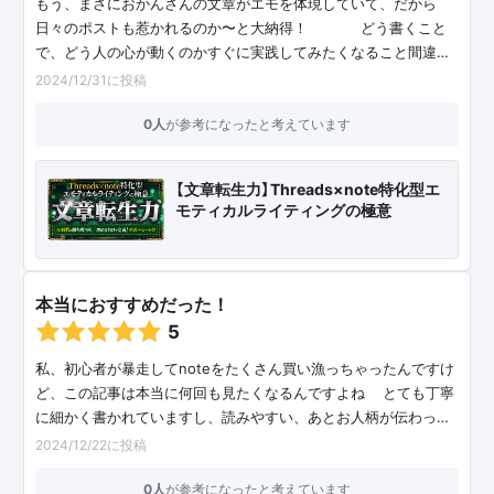
もう、まさにおかんさんの文章がエモを体現していて、だから
日々のポストも惹かれるのか〜と大納得！😳✨✨どう書くこと
で、どう人の心が動くのかすぐに実践してみたくなること間違…
2024/12/31に投稿
0人
が参考になったと考えています
【文章転生力】Threads×note特化型エ
モティカルライティングの極意
本当におすすめだった！
5
私、初心者が暴走してnoteをたくさん買い漁っちゃったんですけ
ど、この記事は本当に何回も見たくなるんですよね😳とても丁寧
に細かく書かれていますし、読みやすい、あとお人柄が伝わっ…
2024/12/22に投稿
0人
が参考になったと考えています