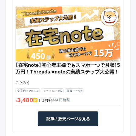
【在宅note】初心者主婦でもスマホ一つで月収15
万円！Threads ×noteの実績ステップ大公開！
こたろう
文字数：29324
ファイル：1個
画像：66枚
3,480
1 %獲得
(34 円相当)
¥
記事の販売ページを見る