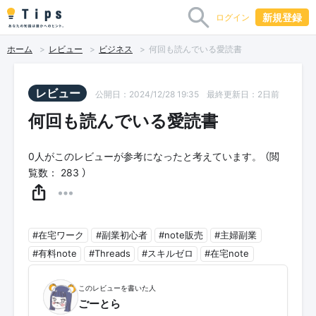
新規登録
ログイン
ホーム
レビュー
ビジネス
何回も読んでいる愛読書💛
レビュー
公開日：2024/12/28 19:35
最終更新日：2日前
何回も読んでいる愛読書💛
0
人がこのレビューが参考になったと考えています。 （閲
覧数： 283 ）
#在宅ワーク
#副業初心者
#note販売
#主婦副業
#有料note
#Threads
#スキルゼロ
#在宅note
このレビューを書いた人
ごーとら🐯