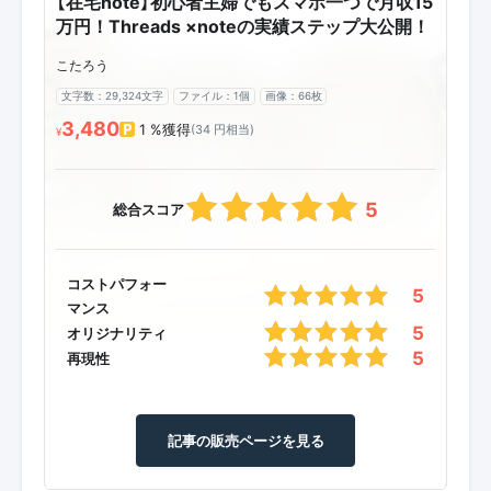
【在宅note】初心者主婦でもスマホ一つで月収15
万円！Threads ×noteの実績ステップ大公開！
こたろう
文字数：29,324文字
ファイル：1個
画像：66枚
3,480
1 %獲得
(34 円相当)
¥
5
総合スコア
コストパフォー
5
マンス
5
オリジナリティ
5
再現性
記事の販売ページを見る