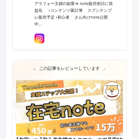
アラフォー主婦の副業⇒ note販売初日に収
益化🌟 ▫️コンテンツ家計簿💰スプシテンプ
レ販売予定 ▫️初心者🔰さん向けnote公開
中…
この記事をレビューしています