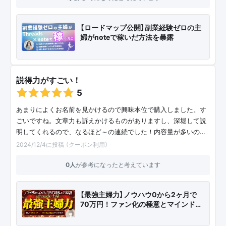
【ロードマップ公開】副業経験ゼロの主
婦がnoteで稼いだ方法を暴露
説得力がすごい！
5
あまりによくお名前を見かけるので興味本位で購入しました。す
ごいですね。文章力も訴えかけるものがありますし、深堀して説
明してくれるので、なるほど～の連続でした！内容量が多いの…
2024/12/4に投稿 （クーポン利用）
0人
が参考になったと考えています
【最強主婦力】ノウハウ0から2ヶ月で
70万円！ファン化の極意とマインド…