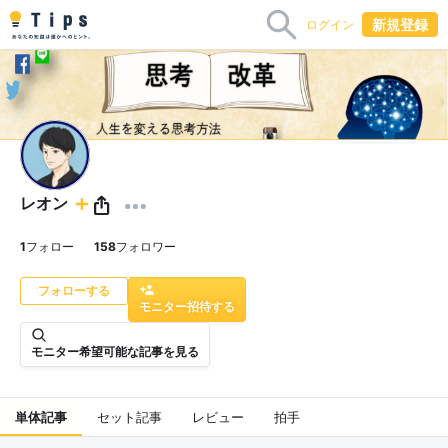
新規登録
ログイン
レオン
1
フォロー
158
フォロワー
モニター招待する
モニター希望可能な記事を見る
単体記事
セット記事
レビュー
拍手