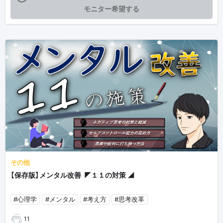
モニター希望する
その他
【保存版】メンタル改善 ◤１１の対策 ◢
#心理学
#メンタル
#考え方
#思考改革
11