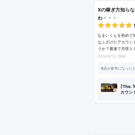
Xの稼ぎ方知ら
わ・・・
なまいくんを初めて
なふざけたアカウン
うか？最速で月収１
2024/9/11に投稿
0人
が参考になった
【The. 
カウント