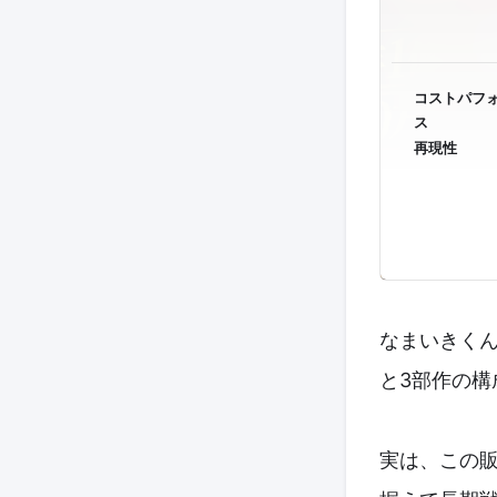
コストパフ
ス
再現性
なまいきくん
と3部作の構
実は、この