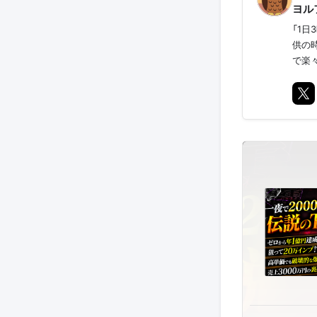
ヨル
「1
供の
で楽