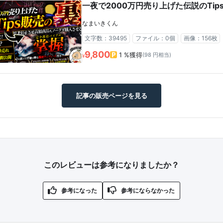
一夜で2000万円売り上げた伝説のTip
なまいきくん
文字数：39495
ファイル：0個
画像：156枚
9,800
1 %獲得
(98 円相当)
¥
記事の販売ページを見る
このレビューは参考になりましたか？