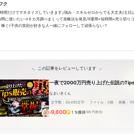
フク
日3時間だけでマネタイズしていきます」強み・スキルゼロからでも大丈夫/土日
時間に使いたい→６カ月調べまくって攻略法を発見/X運用×短時間×売り切り
々稼ぐ/子供の笑顔が好きな人一緒にフォローして頑張らない？
この記事をレビューしています
一夜で2000万円売り上げた伝説のTip
なまいきくん
文字数：39,495文字
ファイル：0個
画像：15
9,800
1 %獲得
(98 円相当)
¥