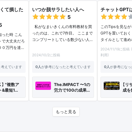
なくて損した
いつか脱サラしたい人へ
チャットGPT
5
5
私がなまいきくんの有料教材を買
このTipsを見な
ったのは、これで7作目。 ここまで
GPTを置いておく
知った時 こん
コンプリートしている数少ない人…
タイルとして進め
トで大丈夫だろ
００万円を達…
2024/11/19に投
2024/10/2に投稿
利用）
と考えています
0人
が参考になったと考えています
0人
が参考になっ
𝕏 】 "複数ア
The.IMPACT 〜1の
【リ
&最短1…
労力で100の成果…
成を
もっと見る