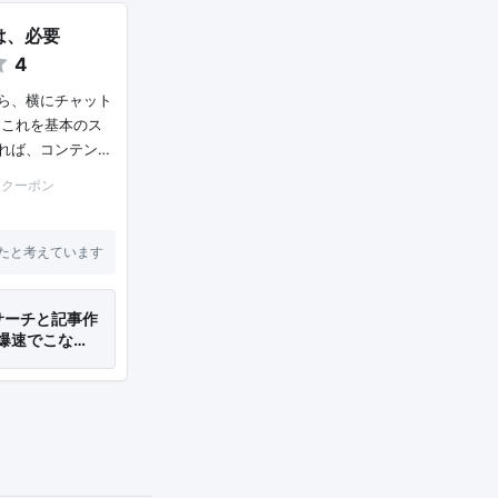
は、必要
4
がら、横にチャット
 これを基本のス
れば、コンテン…
稿 （クーポン
たと考えています
サーチと記事作
爆速でこな…