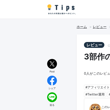
ホーム
レビュー
レビュー
公
3部作
Post
0
人がこのレビュ
#アフィリエイト
シェア
#Twitter運用
送る
この