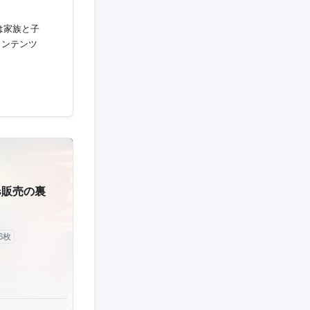
は家族と子
コンテンツ
s販売の裏
6枚