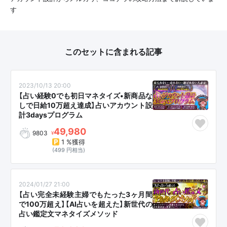
す
このセットに含まれる記事
2023/10/13 20:00
【占い経験0でも初日マネタイズ•新商品な
しで日給10万超え達成】占いアカウント設
計3daysプログラム
49,980
9803
¥
1 %獲得
(499 円相当)
2024/01/27 21:00
【占い完全未経験主婦でもたった3ヶ月間
で100万超え】【AI占いを超えた】新世代の
占い鑑定文マネタイズメソッド