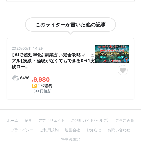
このライターが書いた他の記事
2023/05/11 14:29
【AIで超効率化】副業占い完全攻略マニュ
アル【実績・経験がなくてもできる0→1突
破ロー…
6486
9,980
¥
1 %獲得
(99 円相当)
ホーム
記事
アフィリエイト
ご利用ガイド（ヘルプ）
プラス会員
プライバシー
ご利用規約
運営会社
お知らせ
お問い合わせ
特商法表記