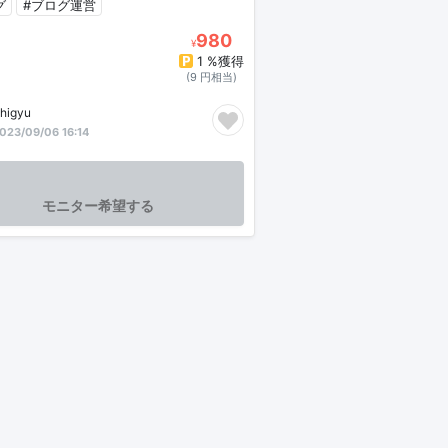
グ
#ブログ運営
980
¥
1 %獲得
(9 円相当)
higyu
023/09/06 16:14
モニター希望する