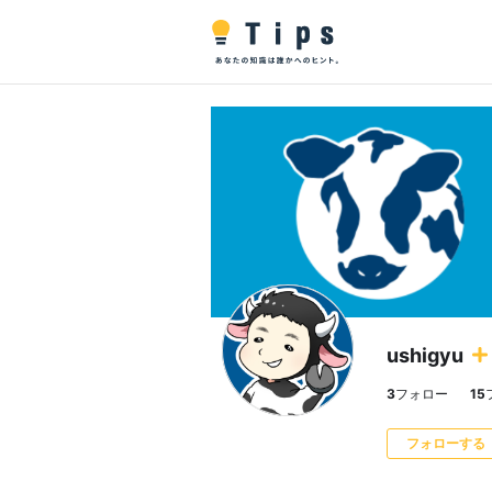
ushigyu
3
フォロー
15