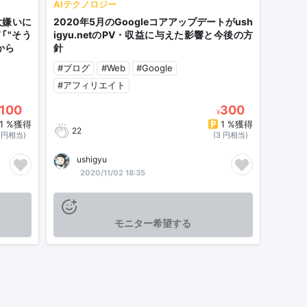
AIテクノロジー
大嫌いに
2020年5月のGoogleコアアップデートがush
「"そう
igyu.netのPV・収益に与えた影響と今後の方
から
針
#ブログ
#Web
#Google
#アフィリエイト
100
300
¥
1 %獲得
1 %獲得
22
1 円相当)
(3 円相当)
ushigyu
2020/11/02 18:35
モニター希望する