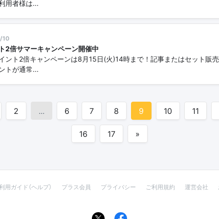
利用者様は...
/10
ト2倍サマーキャンペーン開催中
sポイント2倍キャンペーンは8月15日(火)14時まで！記事またはセット販
ントが通常...
2
...
6
7
8
9
10
11
16
17
»
利用ガイド（ヘルプ）
プラス会員
プライバシー
ご利用規約
運営会社