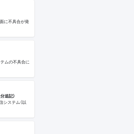
画面に不具合が発
ステムの不具合に
0分追記）
信システム（以