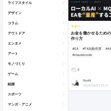
ライフスタイル
デザイン
コラム
マネー
お金を働かせるためのE
アウトドア
作り方
エンタメ
#EA
#FX自動売買
#A
アート
#claudecode
モノづくり
0
ゲーム
RyoN
結婚
2026/06/03 23:11
スポーツ
マンガ・アニメ