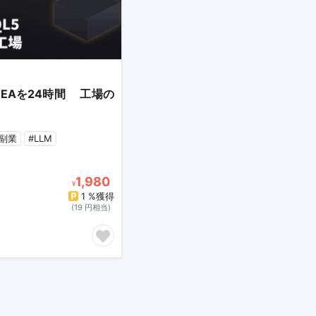
Aを24時間♾️工場の
I副業
#LLM
1,980
¥
1 %獲得
(19 円相当)