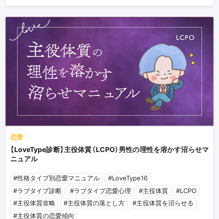
恋愛
【LoveType診断】主役体質（LCPO）男性の理性を溶かす沼らせマ
ニュアル
#性格タイプ別恋愛マニュアル
#LoveType16
#ラブタイプ診断
#ラブタイプ恋愛心理
#主役体質
#LCPO
#主役体質攻略
#主役体質の落とし方
#主役体質を沼らせる
#主役体質の恋愛傾向