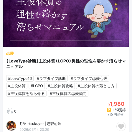
恋愛
【LoveType診断】主役体質（LCPO）男性の理性を溶かす沼らせマ
ニュアル
#LoveType16
#ラブタイプ診断
#ラブタイプ恋愛心理
#主役体質
#LCPO
#主役体質攻略
#主役体質の落とし方
#主役体質を沼らせる
#主役体質の恋愛傾向
1,980
¥
1 %獲得
0
(19 円相当)
月詠 -tsukuyo- | 恋愛心理
2026/06/14 20:29