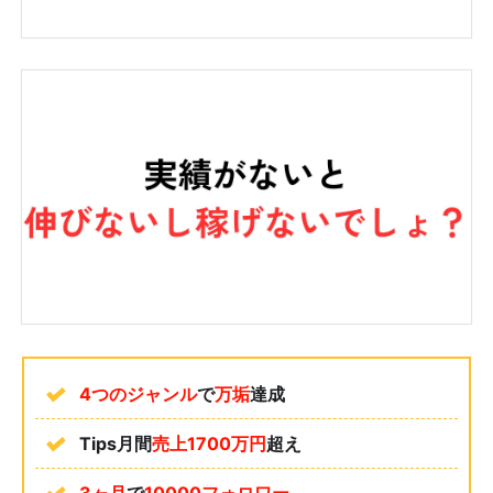
4つのジャンル
で
万垢
達成
Tips月間
売上1700万円
超え
3ヶ月
で
10000フォロワー