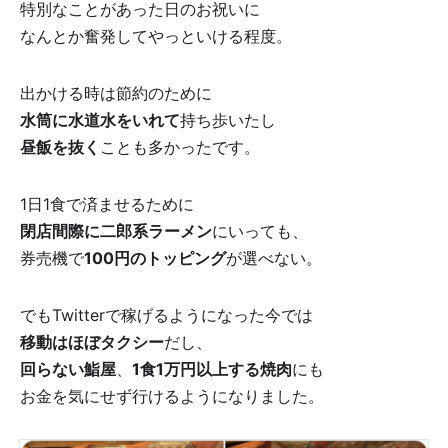
特別なことがあった日のお祝いに
なんとか奮発してやっといける程度。
出かける時は節約のために
水筒に水道水をいれて
持ち歩いたし
昼飯を抜く
ことも多かったです。
1日1食で済ませるために
閉店間際に二郎系ラーメン
にいっても、
券売機で
100円の
トッピング
が選べない。
でもTwitterで稼げるようになった今では
移動はほぼタクシー
だし、
回らない鮨屋
、
1食1万円以上する焼肉
にも
お金を気にせず行けるようになりました。