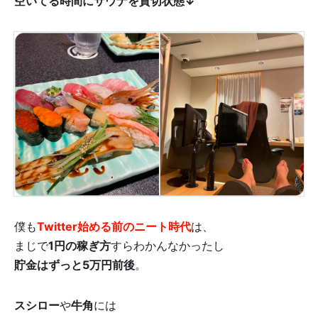
空いてる時間にサウナを貸切状態↓
僕も
Twitter始める前のニート時代
は、
まじで
1円の稼ぎ方
すらわかんなかったし
貯金はずっと5万円前後
。
スシロー
や
牛角
には