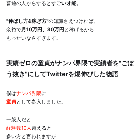
普通の人からすると
すごい才能
。
"
伸ばし方&
稼ぎ方"
の知識さえつければ、
余裕で
月10万円、30万円
と稼げるから
もったいなさすぎます。
実績ゼロの童貞がナンパ界隈で実績者を"ごぼ
う抜き"にしてTwitterを爆伸びした物語
僕は
ナンパ界隈
に
童貞
として参入しました。
一般人だと
経験数10人
超えると
多い方と言われますが