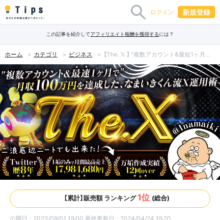
新規登録
ログイン
この記事を紹介して
アフィリエイト報酬を獲得する
には？
ホーム
カテゴリ
ビジネス
【The. 𝕏 】 "複数アカウント&最短1ヶ月で"月収100万円を達成した、なまいきくん流𝕏運用術
1位
【累計】販売額 ランキング
(総合)
公開日：2023/09/01 19:00
最終更新日：2024/04/24 19:20