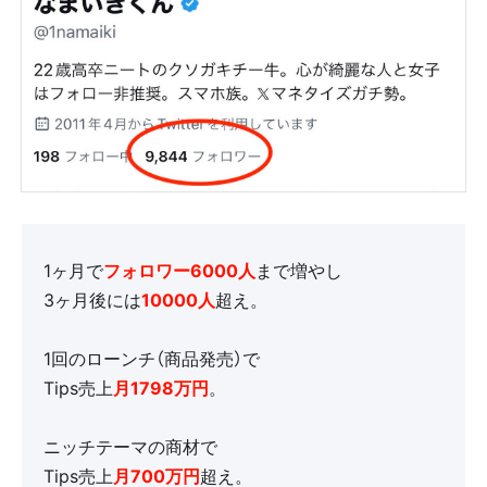
1ヶ月で
フォロワー6000人
まで増やし
3ヶ月後には
10000人
超え。
1回のローンチ（商品発売）で
Tips売上
月
1798万円
。
ニッチテーマの商材で
Tips売上
月
700万円
超え。