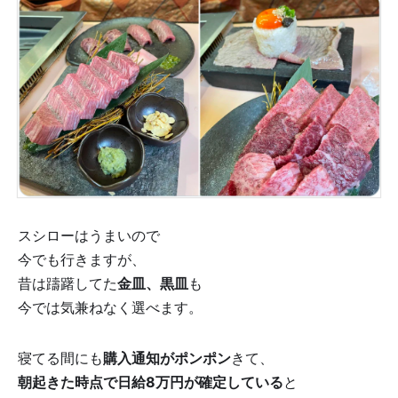
スシローはうまいので
今でも行きますが、
昔は躊躇してた
金皿、黒皿
も
今では気兼ねなく選べます。
寝てる間にも
購入通知がポンポン
きて、
朝起きた時点で日給8万円が確定している
と