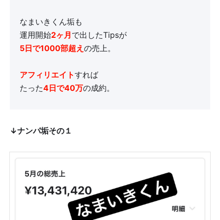
なまいきくん垢も
運用開始
2ヶ月
で出したTipsが
5日で1000部超え
の売上。
アフィリエイト
すれば
たった
4日で40万
の成約。
↓ナンパ垢その１