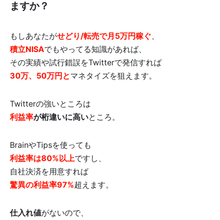
ますか？
もしあなたが
せどり/転売で月5万円稼ぐ
、
積立NISA
でもやってる知識があれば、
その実績や試行錯誤をTwitterで発信すれば
30万、50万円と
マネタイズを狙えます。
Twitterの強いところは
利益率
が桁違いに高い
ところ。
BrainやTipsを使っても
利益率は80%以上
ですし、
自社決済を用意すれば
驚異の利益率97%
超えます。
仕入れ値
がないので、