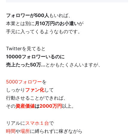
フォロワーが500人
もいれば、
本業とは別に
月10万円のお小遣い
が
手元に入ってくるようなものです。
Twitterを見てると
10000フォロワーいるのに
売上たった50万...
とかもたくさんいますが、
5000フォロワー
を
しっかり
ファン化
して
行動させることができれば、
その
資産価値
は
2000万円
以上。
リアルに
スマホ１台
で
時間
や
場所
に縛られずに稼ぎながら