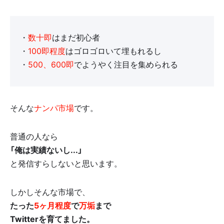
・
数十即
はまだ初心者
・
100即程度
はゴロゴロいて埋もれるし
・
500、600即
でようやく注目を集められる
そんな
ナンパ市場
です。
普通の人なら
「俺は実績ないし...」
と発信すらしないと思います。
しかしそんな市場で、
たった
5ヶ月程度
で
万垢
まで
Twitterを育てました。