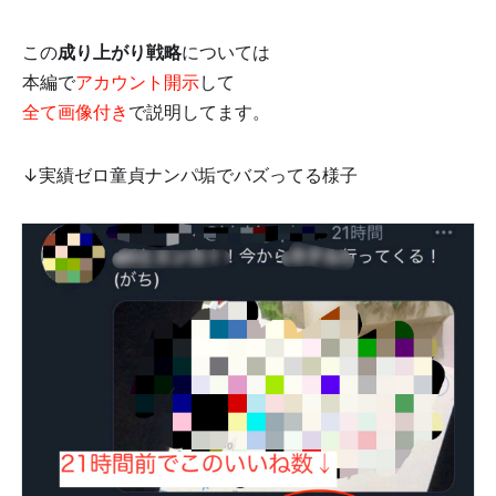
この
成り上がり戦略
については
本編で
アカウント開示
して
全て画像付き
で説明してます。
↓実績ゼロ童貞ナンパ垢でバズってる様子