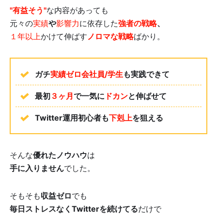
"有益そう"
な内容があっても
元々の
実績
や
影響力
に依存した
強者の戦略
、
１年以上
かけて伸ばす
ノロマな戦略
ばかり。
ガチ
実績ゼロ会社員/学生
も実践できて
最初
３ヶ月
で一気に
ドカン
と伸ばせて
Twitter運用初心者も
下剋上
を狙える🔥
そんな
優れたノウハウ
は
手に入りません
でした。
そもそも
収益ゼロ
でも
毎日ストレスなくTwitterを続けてる
だけで