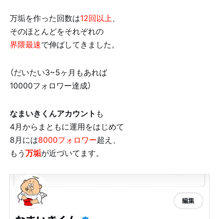
万垢を作った回数は
12回以上
、
そのほとんどをそれぞれの
界隈最速
で伸ばしてきました。
（だいたい3~5ヶ月もあれば
10000フォロワー達成）
なまいきくんアカウント
も
4月からまともに運用をはじめて
8月には
8000フォロワー
超え、
もう
万垢
が近づいてます。