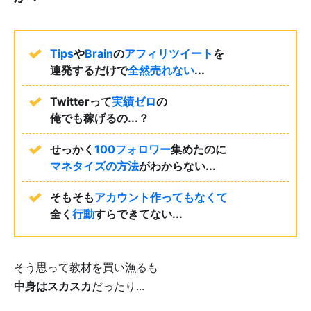
Tips
や
Brain
の
アフィリツイート
を
連発するだけで
全然売れない
...
Twitterって
実績ゼロ
の
俺でも稼げるの...？
せっかく
100フォロワー
集めたのに
マネタイズの方法
がわからない...
そもそも
アカウント作ってもなくて
全く
行動
すらできてない...
そう思って教材を買い漁るも
中身はスカスカ
だったり...