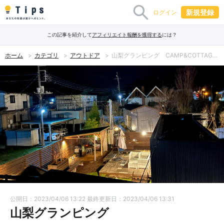
新規登録
ログイン
この記事を紹介して
アフィリエイト報酬を獲得する
には？
ホーム
カテゴリ
アウトドア
山梨グランピング CAMP&COTTAGE THE DOORに泊まってみた正直感想
公開日：2023/04/06 13:22
最終更新日：2023/04/06 13:31
山梨グランピング