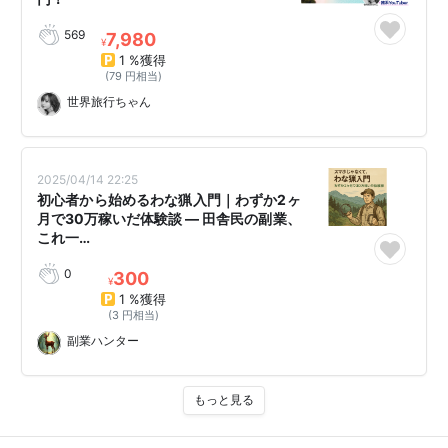
569
7,980
¥
1 %獲得
(79 円相当)
世界旅行ちゃん
2025/04/14 22:25
初心者から始めるわな猟入門｜わずか2ヶ
月で30万稼いだ体験談 ― 田舎民の副業、
これ一…
0
300
¥
1 %獲得
(3 円相当)
副業ハンター
もっと見る