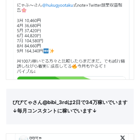
びびてゃさん@bibi_3rdは2日で34万稼いでいます
↓毎月コンスタントに稼いでいます↓