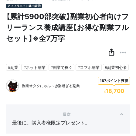
アフィリエイト経由表示
【累計5900部突破】副業初心者向けフ
リーランス養成講座【お得な副業フル
セット】※全7万字
#副業
#ネット副業
#副業で稼ぐ
#スマホ副業
#副業初心者
187ポイント獲得
副業オタクにゃふ～@楽過ぎる副業
18,700
¥
目次
最後に。購入者様限定プレゼント。