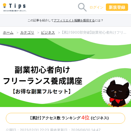
新規登録
ログイン
この記事を紹介して
アフィリエイト報酬を獲得する
には？
ホーム
カテゴリ
ビジネス
【累計5900部突破】副業初心者向けフリーランス養成講座【お得な副業フルセット】※全7万字
4位
【累計】アクセス数 ランキング
(ビジネス)
公開日：2023/12/31 22:23
最終更新日：2026/06/10 14:47