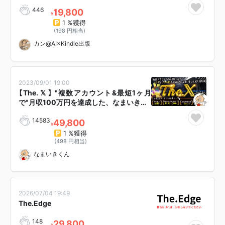
446
19,800
¥
1 %獲得
(198 円相当)
カン@AI×Kindle出版
2023/09/01 19:00
【The. 𝕏 】 "複数アカウント&最短1ヶ月
で"月収100万円を達成した、なまいき…
14583
49,800
¥
1 %獲得
(498 円相当)
なまいきくん
2026/07/04 19:49
The.Edge
148
29,800