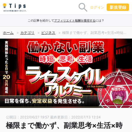
新規登録
ログイン
この記事を紹介して
アフィリエイト報酬を獲得する
には？
ホーム
カテゴリ
ビジネス
極限まで働かず、副業思考×生活×時短で安定収益を生み出す。ライフスタイルアルケミー
公開日：2022/06/27 19:57
最終更新日：2022/07/13 12:24
極限まで働かず、副業思考×生活×時