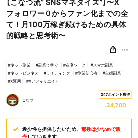
【こなつ流” SNSマネタイズ”】〜X
フォロワー０からファン化までの全
て！月100万稼ぎ続けるための具体
的戦略と思考術〜
#ネット副業
#副業で稼ぐ
#在宅ワーク
#スマホ副業
#ネットビジネス
#ライティング
#副業初心者
#主婦副業
#X運用
#Xアフィリエイト
347ポイント獲得
こなつ
34,700
¥
希少性を担保したいため、
部数は少なめで販
売
していきます。