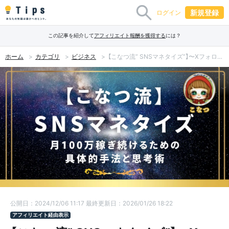
新規登録
ログイン
この記事を紹介して
アフィリエイト報酬を獲得する
には？
ホーム
カテゴリ
ビジネス
【こなつ流” SNSマネタイズ”】〜Xフォロワー０からファン化までの全て！月100万稼ぎ続けるための具体的戦略と思考術〜
公開日：2024/12/06 11:17
最終更新日：2026/01/26 18:22
アフィリエイト経由表示