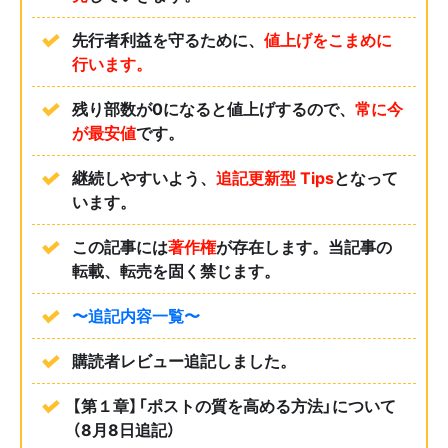
先行者利益を守るために、
値上げをこまめに
行います。
残り部数が0になると値上げするので、
常に今
が最安値
です。
継続しやすいよう、
追記更新型 Tips
となって
います
。
この記事には
著作権
が存在します。
当記事の
転載、転売を固く禁じます。
〜追記内容一覧〜
購読者レビュー追記しました。
【第１章】「ポストの質を高める方法」について
（8月8日追記）