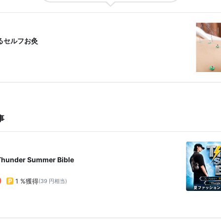
るセルフお灸
事
nder Summer Bible
0
1 %獲得
(39 円相当)