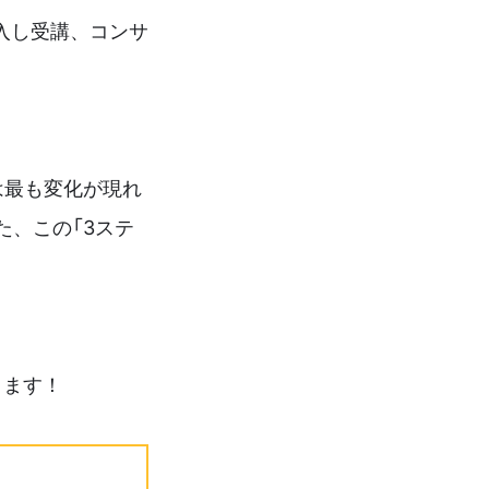
入し受講、コンサ
は最も変化が現れ
た、この「3ステ
ります！