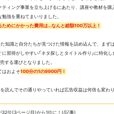
ケティング事業を立ち上げるにあたり、講座や教材を購
な勉強を重ねてまいりました。
るためにかかった費用は…なんと総額100万以上！
で得た知識と自分たちが見つけた情報を詰め込んで、まず
ぐに習得がしやすい「ネタ探しとタイトル作り」に特化し
販売する運びとなりました。
てはおよそ
100分の1の9900円！
ドを読んでその通りやっていれば広告収益は何倍も変わ
32位(3ページ目)から1位に！(/記事)