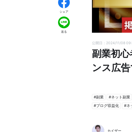
シェア
送る
公開日：2024/11/08 09
副業初心
ンス広告
#副業
#ネット副業
#ブログ収益化
#ネ
カイザー