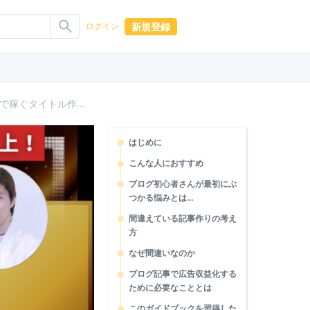
新規登録
ログイン
副業初心者でも検索順位1位を目指せる！アドセンス広告で稼ぐタイトル作り3ステップガイド
はじめに
こんな人におすすめ
ブログ初心者さんが最初にぶ
つかる悩みとは…
間違えている記事作りの考え
方
なぜ間違いなのか
ブログ記事で広告収益化する
ために必要なこととは
このガイドブックを習得した