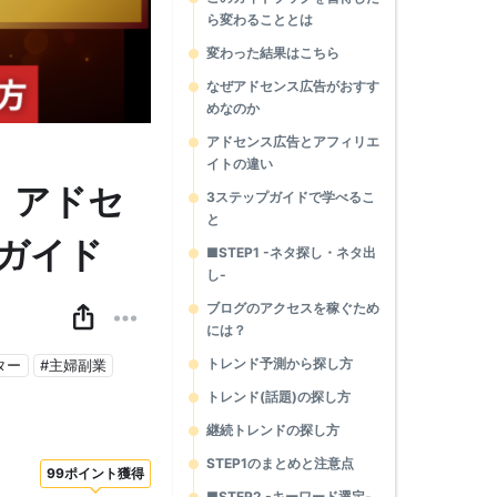
ら変わることとは
変わった結果はこちら
なぜアドセンス広告がおすす
めなのか
アドセンス広告とアフィリエ
イトの違い
！アドセ
3ステップガイドで学べるこ
と
ガイド
■STEP1 -ネタ探し・ネタ出
し-
ブログのアクセスを稼ぐため
には？
トレンド予測から探し方
ター
#主婦副業
トレンド(話題)の探し方
継続トレンドの探し方
STEP1のまとめと注意点
99ポイント獲得
■STEP2 -キーワード選定-