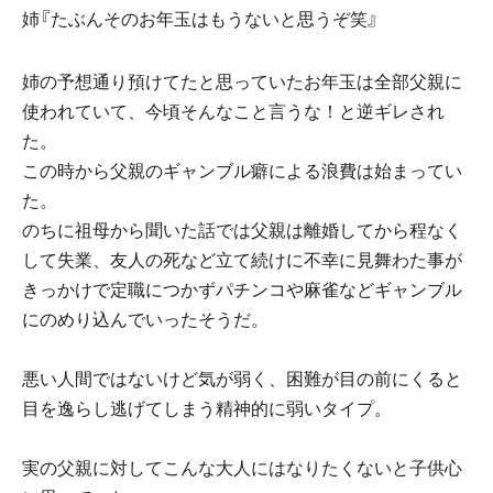
姉『たぶんそのお年玉はもうないと思うぞ笑』
姉の予想通り預けてたと思っていたお年玉は全部父親に
使われていて、今頃そんなこと言うな！と逆ギレされ
た。
この時から父親のギャンブル癖による浪費は始まってい
た。
のちに祖母から聞いた話では父親は離婚してから程なく
して失業、友人の死など立て続けに不幸に見舞わた事が
きっかけで定職につかずパチンコや麻雀などギャンブル
にのめり込んでいったそうだ。
悪い人間ではないけど気が弱く、困難が目の前にくると
目を逸らし逃げてしまう精神的に弱いタイプ。
実の父親に対してこんな大人にはなりたくないと子供心