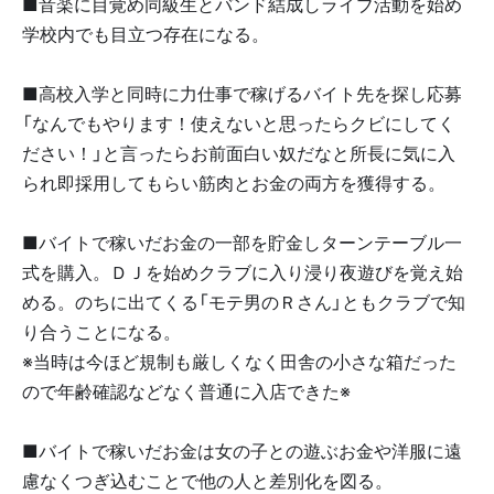
■音楽に目覚め同級生とバンド結成しライブ活動を始め
学校内でも目立つ存在になる。
■高校入学と同時に力仕事で稼げるバイト先を探し応募
「なんでもやります！使えないと思ったらクビにしてく
ださい！」と言ったらお前面白い奴だなと所長に気に入
られ即採用してもらい筋肉とお金の両方を獲得する。
■バイトで稼いだお金の一部を貯金しターンテーブル一
式を購入。ＤＪを始めクラブに入り浸り夜遊びを覚え始
める。のちに出てくる「モテ男のＲさん」ともクラブで知
り合うことになる。
※当時は今ほど規制も厳しくなく田舎の小さな箱だった
ので年齢確認などなく普通に入店できた※
■バイトで稼いだお金は女の子との遊ぶお金や洋服に遠
慮なくつぎ込むことで他の人と差別化を図る。