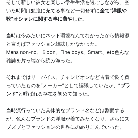
そして新しい彼女と楽しい学生生活を過ごしながら、空
いた時間は勉強に充てる事など一切せずに
全て”洋服や
靴”オシャレに関する事に費やした。
当時は今みたいにネット環境なんてなかったから情報源
と言えばファッション雑誌しかなかった。
Mens non-no、Ｂoon、Fine boys、Smart、etc色んな
雑誌を片っ端から読み漁った。
それまではリーバイス、チャンピオンなど古着で良く買
っていたものを”メーカー”として認識していたが、
”ブラ
ンド”
と呼ばれる存在を初めて知った。
当時流行っていた具体的なブランド名などは割愛する
が、色んなブランドの洋服が着てみたくなり、さらにズ
ブズブとファッションの世界にのめりこんでいった。