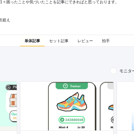
日々困ったことや気づいたことを記事にできればと思っております。
桁超え
単体記事
セット記事
レビュー
拍手
モニタ