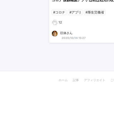
#コロナ
#アプリ
#厚生労働省
12
巨体さん
2020/10/14 15:27
ホーム
記事
アフィリエイト
ご