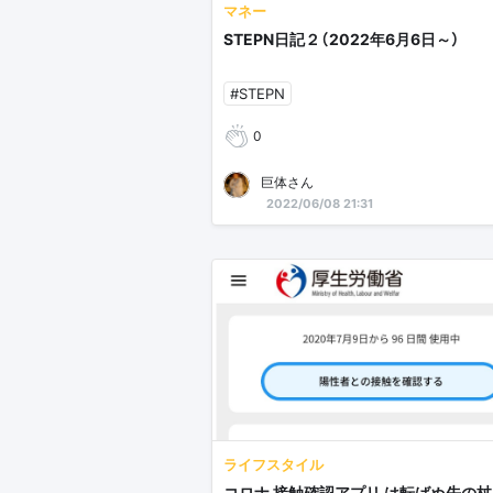
マネー
STEPN日記２（2022年6月6日～）
#STEPN
0
巨体さん
2022/06/08 21:31
ライフスタイル
コロナ 接触確認アプリ は転ばぬ先の