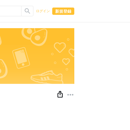
新規登録
ログイン