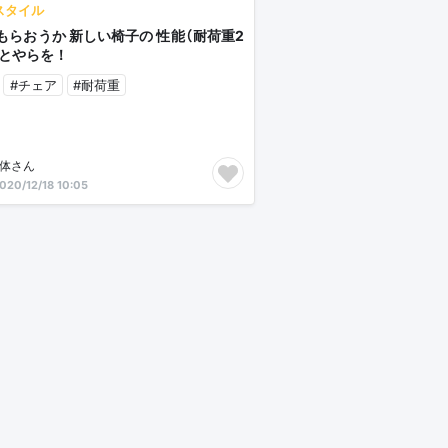
スタイル
もらおうか 新しい椅子の 性能（耐荷重2
）とやらを！
#チェア
#耐荷重
体さん
020/12/18 10:05