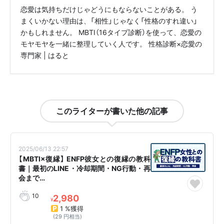
恋愛は気持ちだけじゃどうにもならないことがある。 う
まくいかない理由は、「相性」じゃなく「性格のすれ違い」
かもしれません。 MBTI（16タイプ診断）を使って、恋愛の
モヤモヤを一緒に整理していく人です。 性格診断×恋愛の
専門家 | はると
このライターが書いた他の記事
2025/06/13 22:57
【MBTI×復縁】 ENFP彼女との復縁の教科
書｜最初のLINE・冷却期間・NG行動・再
会まで…
10
2,980
¥
1 %獲得
(29 円相当)