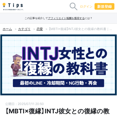
新規登録
ログイン
この記事を紹介して
アフィリエイト報酬を獲得する
には？
ホーム
カテゴリ
恋愛
【MBTI×復縁】INTJ彼女との復縁の教科書｜最初のLINE・冷却期間・NG行動・再会まで完全解説
公開日：2025/07/11 20:50
【MBTI×復縁】INTJ彼女との復縁の教