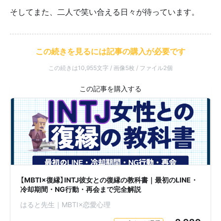
そしてまた、二人で笑い合える日々が待っています。
この続きを見るには記事の購入が必要です
この続きは10,955文字 / 画像5枚 / ファイル2個
【MBTI×復縁】INTJ彼女との復縁の教科書｜最初のLINE・
冷却期間・NG行動・再会まで完全解説
はると先生｜MBTI×恋愛心理