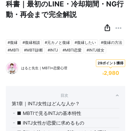
科書｜最初のLINE・冷却期間・NG行
動・再会まで完全解説
#復縁
#復縁相談
#元カノと復縁
#復縁したい
#復縁の方法
#MBTI
#MBTI診断
#INTJ
#MBTI恋愛
#INTJ彼女
29ポイント獲得
はると先生｜MBTI×恋愛心理
2,980
¥
目次
第1章｜INTJ女性はどんな人か？
■ MBTIで見るINTJの基本特性
■ INTJ女性が恋愛に求めるもの