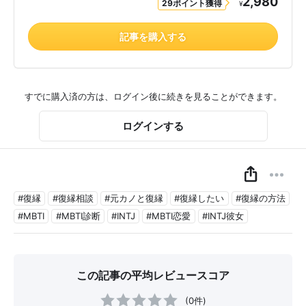
2,980
29ポイント獲得
¥
記事を購入する
すでに購入済の方は、ログイン後に続きを見ることができます。
ログインする
#復縁
#復縁相談
#元カノと復縁
#復縁したい
#復縁の方法
#MBTI
#MBTI診断
#INTJ
#MBTI恋愛
#INTJ彼女
この記事の平均レビュースコア
(0件)