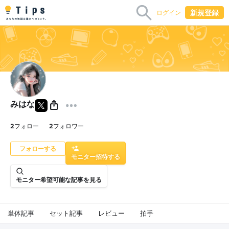
新規登録
ログイン
みはな
2
フォロー
2
フォロワー
モニター招待する
モニター希望可能な記事を見る
単体記事
セット記事
レビュー
拍手