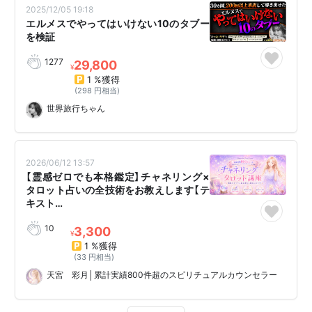
2025/12/05 19:18
エルメスでやってはいけない10のタブー
を検証
1277
29,800
¥
1 %獲得
(298 円相当)
世界旅行ちゃん
2026/06/12 13:57
【霊感ゼロでも本格鑑定】チャネリング×
タロット占いの全技術をお教えします【テ
キスト…
10
3,300
¥
1 %獲得
(33 円相当)
天宮 彩月│累計実績800件超のスピリチュアルカウンセラー