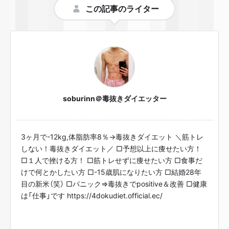
この記事のライター
soburinn＠毒抜きダイエッター
3ヶ月で-12kg,体脂肪率8％→毒抜きダイエット ＼筋トレ
しない！毒抜きダイエット／ □予想以上に痩せたい方！
□１人で挫ける方！ □筋トレせずに痩せたい方 □食事だ
けで何とかしたい方 □-15歳肌になりたい方 □結婚28年
目の新米（笑） □パニック⇒毒抜きでpositive＆改善 □健康
は「仕事」です https://4dokudiet.official.ec/