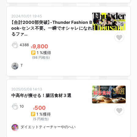
2024/10/01 19:45
【合計2000部突破】-Thunder Fashion B
ook-センス不要。一瞬でオシャレになれ
るファ…
4388
9,800
¥
1 %獲得
(98 円相当)
T
2025/05/08 14:13
中高年が痩せる！腸活食材３選
10
500
¥
1 %獲得
(5 円相当)
ダイエットティーチャーやのへい