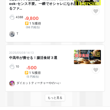
ook-センス不要。一瞬でオシャレになれ
るファ…
4388
9,800
¥
1 %獲得
(98 円相当)
T
2025/05/08 14:13
中高年が痩せる！腸活食材３選
10
500
¥
1 %獲得
(5 円相当)
ダイエットティーチャーやのへい
もっと見る