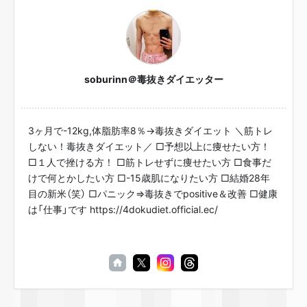
soburinn＠毒抜きダイエッター
3ヶ月で-12kg,体脂肪率8％→毒抜きダイエット ＼筋トレ
しない！毒抜きダイエット／ □予想以上に痩せたい方！
□１人で挫ける方！ □筋トレせずに痩せたい方 □食事だ
けで何とかしたい方 □-15歳肌になりたい方 □結婚28年
目の新米（笑） □パニック⇒毒抜きでpositive＆改善 □健康
は「仕事」です https://4dokudiet.official.ec/