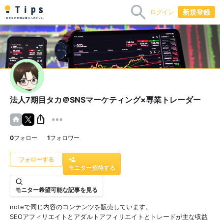
新規登録
ログイン
法人7期目タカ＠SNSマーケティング×専業トレーダー
0
フォロー
1
フォロワー
モニター招待する
モニター希望可能な記事を見る
noteで同じ内容のコンテンツを販売しています。
SEOアフィリエイトとアダルトアフィリエイトとトレードが主な収益