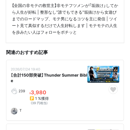
【全国の非モテの救世主】非モテフツメンが「垢抜け」してか
ら人生が好転 | 整形なし"誰でもできる"垢抜けから女遊び
までのロードマップ、モテ男になるコツを主に発信 | ツイ
ート見て真似するだけで人生好転します | モテモテの人生
を歩みたい人はフォローをポチッと👍
関連のおすすめ記事
2026/07/24 19:40
【合計150部突破】Thunder Summer Bibl
e
239
3,980
¥
1 %獲得
(39 円相当)
T