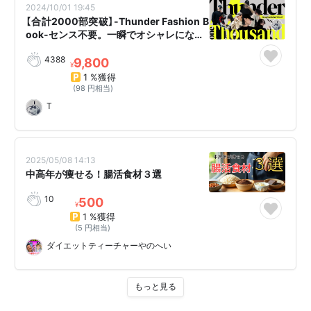
2024/10/01 19:45
【合計2000部突破】-Thunder Fashion B
ook-センス不要。一瞬でオシャレにな…
4388
9,800
¥
1 %獲得
(98 円相当)
T
2025/05/08 14:13
中高年が痩せる！腸活食材３選
10
500
¥
1 %獲得
(5 円相当)
ダイエットティーチャーやのへい
もっと見る