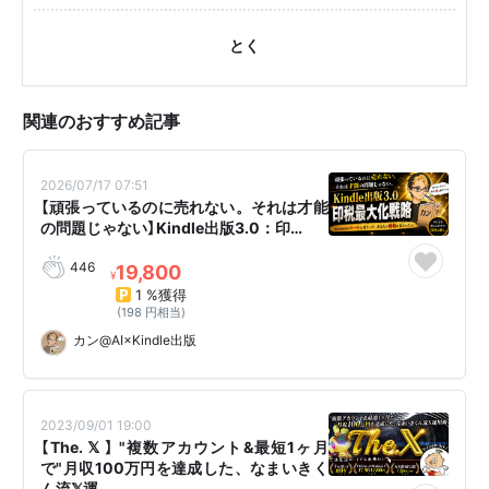
とく
関連のおすすめ記事
2026/07/17 07:51
【頑張っているのに売れない。それは才能
の問題じゃない】Kindle出版3.0：印…
446
19,800
¥
1 %獲得
(198 円相当)
カン@AI×Kindle出版
2023/09/01 19:00
【The. 𝕏 】 "複数アカウント&最短1ヶ月
で"月収100万円を達成した、なまいきく
ん流𝕏運…