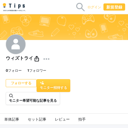
新規登録
ログイン
ウィズトライ
0
フォロー
1
フォロワー
モニター招待する
モニター希望可能な記事を見る
単体記事
セット記事
レビュー
拍手