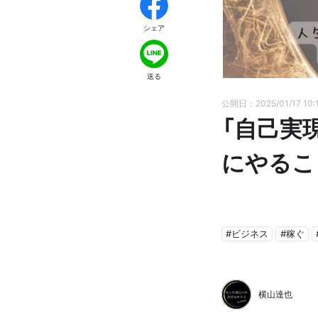
シェア
送る
公開日：2025/01/17 10:
「自己実
にやるこ
#ビジネス
#稼ぐ
横山達也