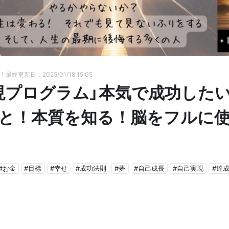
11
最終更新日：2025/01/18 15:05
現プログラム」本気で成功した
と！本質を知る！脳をフルに
#お金
#目標
#幸せ
#成功法則
#夢
#自己成長
#自己実現
#達