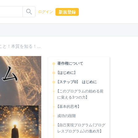
新規登録
ログイン
「自己実現プログラム」本気で成功したい人が最初にやること！本質を知る！脳をフルに使え！
著作権について
【はじめに】
【ステップ0】 はじめに
【このプログラムの始める前
に覚える3つの力】
【基本的思考】
成功の段階
【自己実現プログラム（プログ
レスプログラム）の進め方】