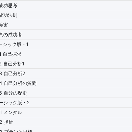
 成功思考
 成功法則
 障害
 真の成功者
ベーシック版・1
1 自己探求
2 自己分析1
-3 自己分析2
-4 自己分析の質問
-5 自分の歴史
ベーシック版・2
-1 メンタル
2 指針
-3 プランと目標