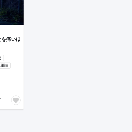
とを痛いほ
う
真面目
。