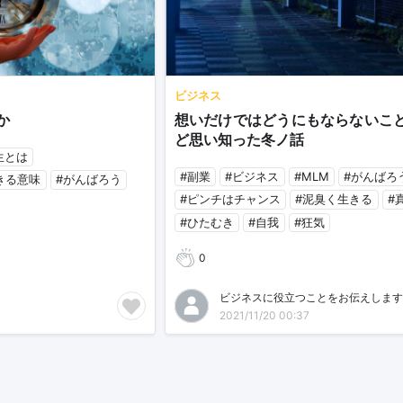
ビジネス
か
想いだけではどうにもならないこ
ど思い知った冬ノ話
生とは
#副業
#ビジネス
#MLM
#がんばろ
きる意味
#がんばろう
#ピンチはチャンス
#泥臭く生きる
#
#ひたむき
#自我
#狂気
0
ビジネスに役立つことをお伝えします
2021/11/20 00:37