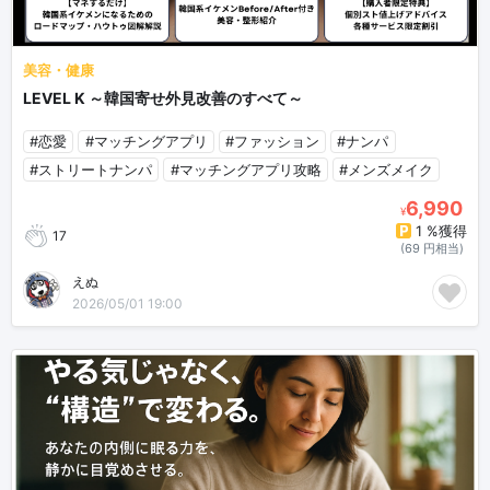
美容・健康
LEVEL K ～韓国寄せ外見改善のすべて～
#恋愛
#マッチングアプリ
#ファッション
#ナンパ
#ストリートナンパ
#マッチングアプリ攻略
#メンズメイク
6,990
¥
1 %獲得
17
(69 円相当)
えぬ
2026/05/01 19:00