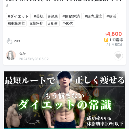
』
#ダイエット
#美肌
#健康
#便秘解消
#腸内環境
#腸活
#睡眠改善
#花粉症
#食事
#40代
4,800
¥
1 %獲得
293
(48 円相当)
るか
2024/02/28 05:02