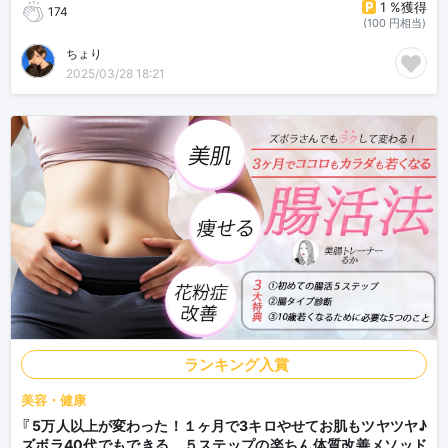
1 %獲得
174
(100 円相当)
ちょり
2025/03/28 18:21
ランキング入賞
美容・健康
『 5万人以上が変わった！１ヶ月で3キロやせてお肌もツヤツヤ♪
ズボラ40代でもできる、５ステップの楽ちん体質改善メソッド