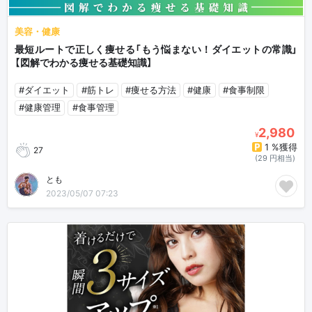
美容・健康
最短ルートで正しく痩せる「もう悩まない！ダイエットの常識」
【図解でわかる痩せる基礎知識】
#ダイエット
#筋トレ
#痩せる方法
#健康
#食事制限
#健康管理
#食事管理
2,980
¥
1 %獲得
27
(29 円相当)
とも
2023/05/07 07:23