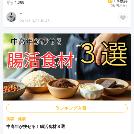
1 %獲得
4,388
(98 円相当)
T
2024/10/01 19:45
ランキング入賞
美容・健康
中高年が痩せる！腸活食材３選