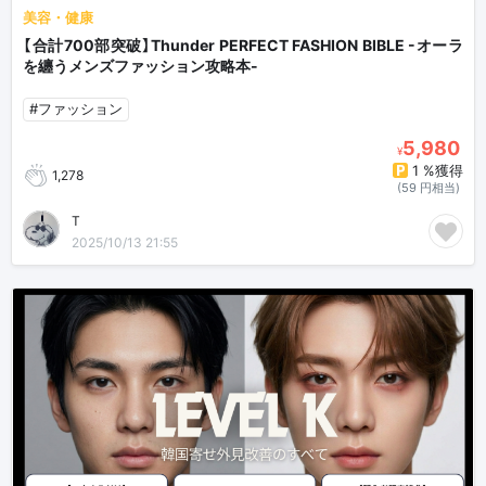
美容・健康
【合計700部突破】Thunder PERFECT FASHION BIBLE -オーラ
を纏うメンズファッション攻略本-
#ファッション
5,980
¥
1 %獲得
1,278
(59 円相当)
T
2025/10/13 21:55