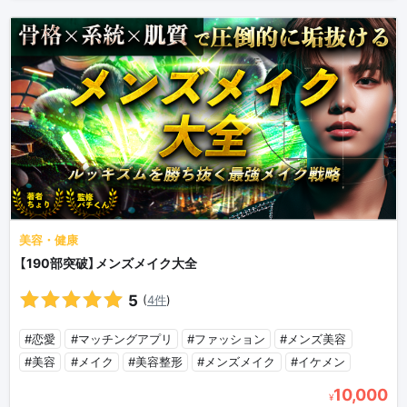
美容・健康
【190部突破】メンズメイク大全
5
(
4件
)
#恋愛
#マッチングアプリ
#ファッション
#メンズ美容
#美容
#メイク
#美容整形
#メンズメイク
#イケメン
10,000
¥