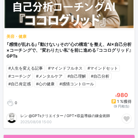
美容・健康
「感情が乱れる」「動けない」その“心の構造”を整え、AI×自己分析
×コーチングで、“変わりたい私”を前に進める『ココログリッド』
GPTs
#人生を変える記事
#マインドフルネス
#マインドセット
#コーチング
#メンタルケア
#自己理解
#自己分析
#自己肯定感
#心の健康
#感情コントロール
980
¥
1 %獲得
0
(9 円相当)
レン @GPTsクリエイター / GPT×収益導線の錬金術師
2025/08/08 15:00