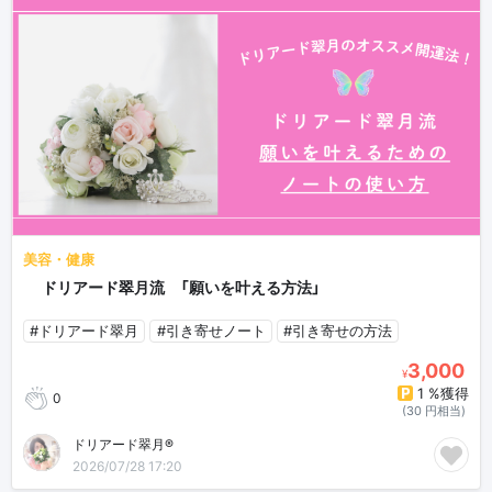
美容・健康
🍀ドリアード翠月流 「願いを叶える方法」
#ドリアード翠月
#引き寄せノート
#引き寄せの方法
3,000
¥
1 %獲得
0
(30 円相当)
ドリアード翠月®
2026/07/28 17:20