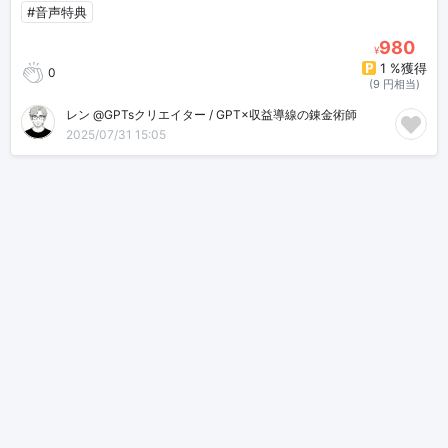
#音声特典
980
¥
1 %獲得
0
(9 円相当)
レン @GPTsクリエイター / GPT×収益導線の錬金術師
2025/07/31 15:05