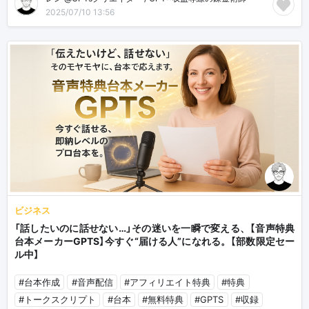
2025/07/10 13:56
ビジネス
「話したいのに話せない…」その迷いを一瞬で変える、【音声特典
台本メーカーGPTS】今すぐ“届ける人”になれる。【部数限定セー
ル中】
#台本作成
#音声配信
#アフィリエイト特典
#特典
#トークスクリプト
#台本
#無料特典
#GPTS
#収録