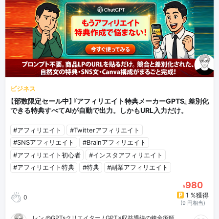
ビジネス
【部数限定セール中】『アフィリエイト特典メーカーGPTS』差別化
できる特典すべてAIが自動で出力。しかもURL入力だけ。
#アフィリエイト
#Twitterアフィリエイト
#SNSアフィリエイト
#Brainアフィリエイト
#アフィリエイト初心者
#インスタアフィリエイト
#アフィリエイト特典
#特典
#副業アフィリエイト
980
¥
1 %獲得
0
(9 円相当)
レン @GPTsクリエイター / GPT×収益導線の錬金術師