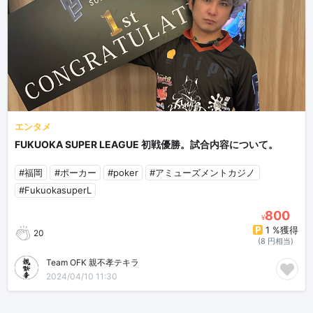
エンタメ
FUKUOKA SUPER LEAGUE 初戦優勝。試合内容について。
#福岡
#ポーカー
#poker
#アミューズメントカジノ
#FukuokasuperL
800
¥
1 %獲得
20
(8 円相当)
Team OFK 親不孝テキラ
2024/04/10 11:30