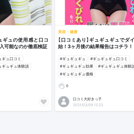
美容・健康
ュギュの使用感と口コ
【口コミあり】ギュギュギュでダ
入可能なのか徹底検証
始！3ヶ月後の結果報告はコチラ！
ュギュ口コミ
#ギュギュギュ
#ギュギュギュ口コミ
ュギュギュ体験談
#ギュギュギュ効果
#ギュギュギュ体験
#ギュギュギュ価格
0
口コミ大好きっ子
2021/03/09 12:23