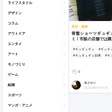
ライフスタイル
デザイン
コラム
美容・健康
骨盤ショーツギュギ
アウトドア
ミ！市販の店舗では購
エンタメ
#ギュギュギュ
#ギュギ
アート
#ギュギュギュ効果
#ギ
モノづくり
0
ゲーム
湊さゆり
結婚
2021/06/19 21:15
スポーツ
マンガ・アニメ