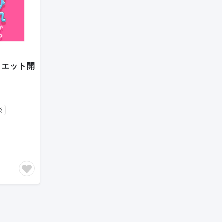
イエット開
談