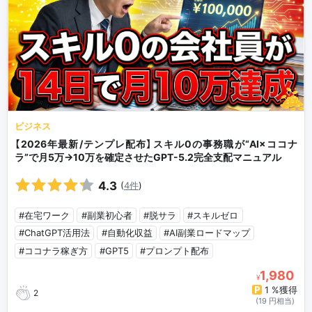
ビジネス
【2026年最新/テンプレ配布】スキル0の事務職が“AI×ココナ
ラ”で月5万→10万を確定させたGPT-5.2完全支配マニュアル
4.3
(
4件
)
#在宅ワーク
#副業初心者
#脱サラ
#スキルゼロ
#ChatGPT活用法
#自動化収益
#AI副業ロードマップ
#ココナラ稼ぎ方
#GPT5
#プロンプト配布
1,980
¥
1 %獲得
2
(19 円相当)