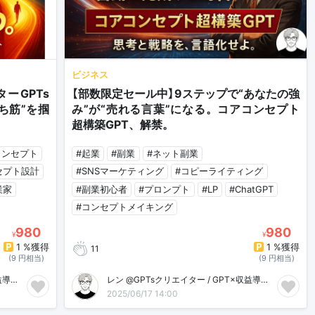
ビジネス
ーGPTs
【部数限定セール中】9ステップで“あなたの強
ち筋”を掴
み”が“売れる言葉”になる。コアコンセプト
超構築GPT、解禁。
コンセプト
#起業
#副業
#ネット副業
セプト設計
#SNSマーケティング
#コピーライティング
業家
#副業初心者
#プロンプト
#LP
#ChatGPT
#コンセプトメイキング
980
980
¥
¥
1 %獲得
1 %獲得
11
(9 円相当)
(9 円相当)
レン @GPTsクリエイター / GPT×収益導線の錬金術師
レン @GPTsクリエイター / GPT×収益導線の錬金術師
2025/06/17 14:00