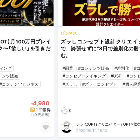
ビジネス
OOT】月100万円プレイ
ズラしコンセプト設計クリエイタ
ク〜「欲しい」を引きだ
で、誇張せずに“3日で差別化の勝
む。
ティング
#副業
#コンテンツ販売
#差別化
#
テンツ販売
#コンセプトメイキング
#USP
#コン
#コンテンツビジネス
#ズラし
#ズラしコンセプト
#個人起
4,980
¥
1 %獲得
0
(49 円相当)
2025/09/14 18:10