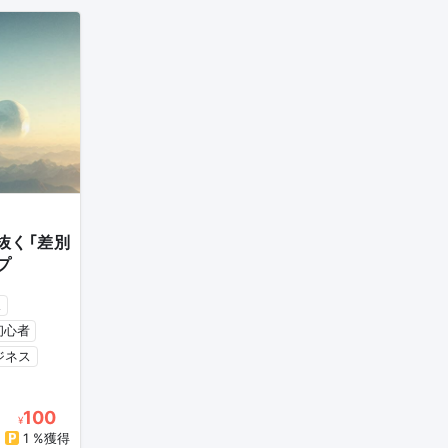
抜く「差別
プ
ス
初心者
ジネス
100
¥
1 %獲得