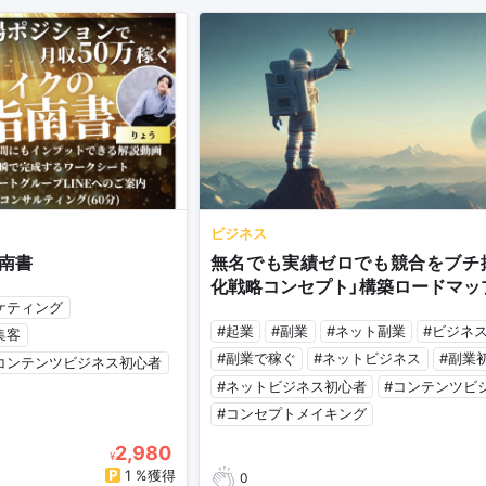
ビジネス
南書
無名でも実績ゼロでも競合をブチ
化戦略コンセプト」構築ロードマッ
ーケティング
#起業
#副業
#ネット副業
#ビジネ
集客
#副業で稼ぐ
#ネットビジネス
#副業
コンテンツビジネス初心者
#ネットビジネス初心者
#コンテンツビ
#コンセプトメイキング
2,980
¥
1 %獲得
0