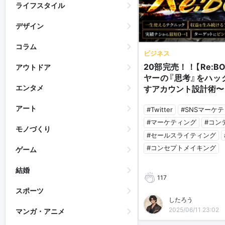
ライフスタイル
デザイン
コラム
ビジネス
20部完売！！【Re:B
アウトドア
ヤーの『思考』をハッ
エンタメ
すアカウント設計術〜
アート
#Twitter
#SNSマーケ
#マーケティング
#コン
モノづくり
#セールスライティング
#コンセプトメイキング
ゲーム
結婚
117
スポーツ
したろう
2025/06/11 23:02
マンガ・アニメ