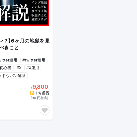
ン？】6ヶ月の地獄を見
べきこと
witter運用
#twitter運用
er初心者
#X
#X運用
ャドウバン解除
9,800
¥
1 %獲得
(98 円相当)