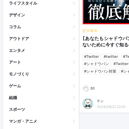
ライフスタイル
デザイン
コラム
ビジネス
【あなたもシャドウバ
アウトドア
ないために今すぐ知る
エンタメ
#Twitter
#twitter
#T
アート
#シャドウバン
#Twitt
#シャドウバン対策
#シ
モノづくり
ゲーム
30
結婚
テン
2024/09/22 22:41
スポーツ
マンガ・アニメ