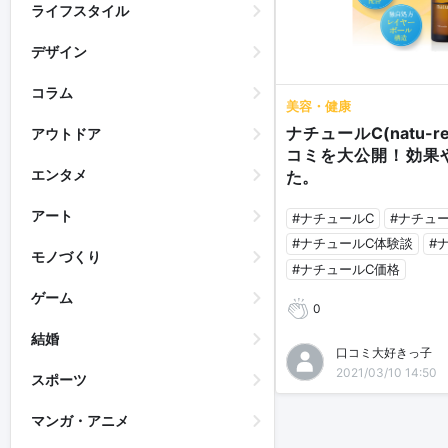
ライフスタイル
デザイン
コラム
美容・健康
ナチュールC(natu-
アウトドア
コミを大公開！効果
エンタメ
た。
アート
#ナチュールC
#ナチュ
#ナチュールC体験談
#
モノづくり
#ナチュールC価格
ゲーム
0
結婚
口コミ大好きっ子
2021/03/10 14:50
スポーツ
マンガ・アニメ