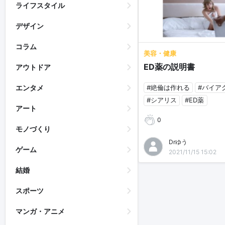
ライフスタイル
デザイン
コラム
美容・健康
ED薬の説明書
アウトドア
#絶倫は作れる
#バイア
エンタメ
#シアリス
#ED薬
アート
0
モノづくり
Drゆう
ゲーム
2021/11/15 15:02
結婚
スポーツ
マンガ・アニメ