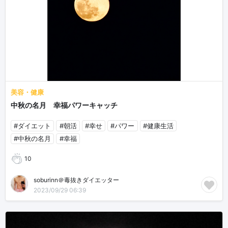
美容・健康
中秋の名月 幸福パワーキャッチ
#ダイエット
#朝活
#幸せ
#パワー
#健康生活
#中秋の名月
#幸福
10
soburinn＠毒抜きダイエッター
2023/09/29 06:39