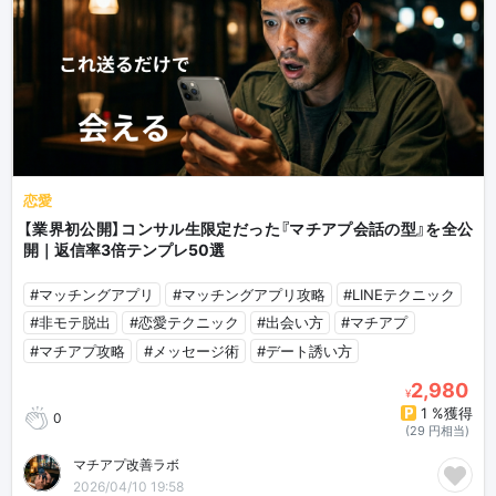
恋愛
【業界初公開】コンサル生限定だった『マチアプ会話の型』を全公
開｜返信率3倍テンプレ50選
#マッチングアプリ
#マッチングアプリ攻略
#LINEテクニック
#非モテ脱出
#恋愛テクニック
#出会い方
#マチアプ
#マチアプ攻略
#メッセージ術
#デート誘い方
2,980
¥
1 %獲得
0
(29 円相当)
マチアプ改善ラボ
2026/04/10 19:58