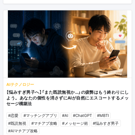
AIテクノロジー
【悩みすぎ男子へ】「また既読無視か…」の疲弊はもう終わりにし
よう。あなたの個性を消さずにAIが自然にエスコートするメッ
セージ構築法
#恋愛
#マッチングアプリ
#AI
#ChatGPT
#MBTI
#既読無視
#マチアプ攻略
#メッセージ術
#悩みすぎ男子
#AIマチアプ攻略