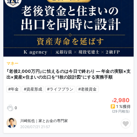
マネー
「老後2,000万円」に怯えるのは今日で終わり — 年金の実額×支
出×資産×住まいの出口を"1枚の設計図"にする実務手順
#年金
#資産形成
#ライフプラン
#老後資金
2,980
¥
1 %獲得
0
(29 円相当)
川崎拓也｜家とお金の専門家
2026/07/21 21:57