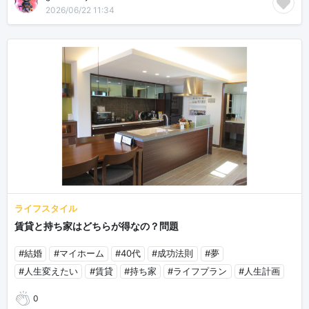
2026/06/22 11:34
ライフスタイル
賃貸と持ち家はどちらが得なの？問題
#結婚
#マイホーム
#40代
#成功法則
#夢
#人生変えたい
#賃貸
#持ち家
#ライフプラン
#人生計画
0