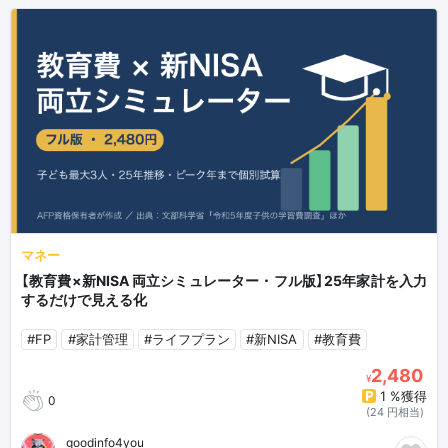
マネー
【教育費×新NISA 両立シミュレーター・フル版】25年家計を入力
するだけで見える化
#FP
#家計管理
#ライフプラン
#新NISA
#教育費
2,480
¥
1 %獲得
0
(24 円相当)
goodinfo4you