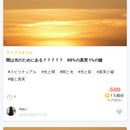
ライフスタイル
闇は光のためにある？？？？？ 99%の真実 1%の嘘
#スピリチュアル
#光と闇
#闇と光
#光と影
#真実と嘘
#嘘と真実
500
¥
1 %獲得
1
(5 円相当)
NaLi
2021/10/07 11:27