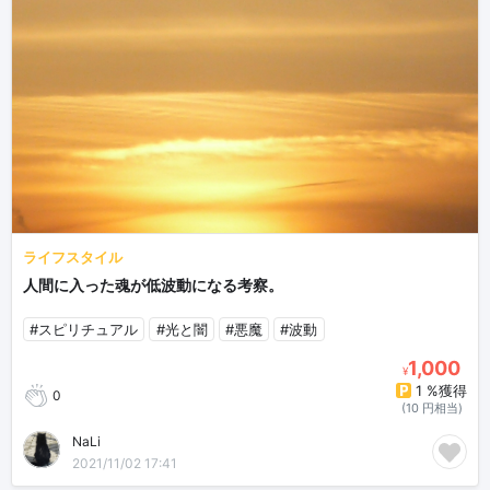
ライフスタイル
人間に入った魂が低波動になる考察。
#スピリチュアル
#光と闇
#悪魔
#波動
1,000
¥
1 %獲得
0
(10 円相当)
NaLi
2021/11/02 17:41