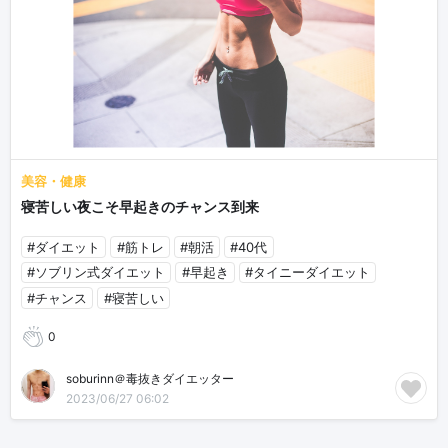
美容・健康
寝苦しい夜こそ早起きのチャンス到来
#ダイエット
#筋トレ
#朝活
#40代
#ソブリン式ダイエット
#早起き
#タイニーダイエット
#チャンス
#寝苦しい
0
soburinn＠毒抜きダイエッター
2023/06/27 06:02